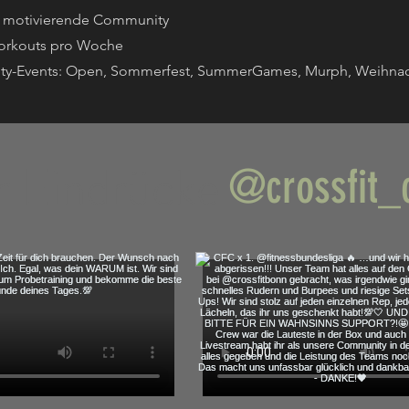
, motivierende Community
orkouts pro Woche
ty-Events: Open, Sommerfest, SummerGames, Murph, Weihnac
 Eindrücke
@crossfit_c