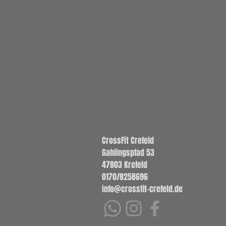
CrossFit Crefeld
Gahlingspfad 53
47803 Krefeld
0170/8258696
info@crossfit-crefeld.de