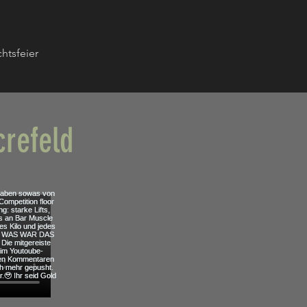
htsfeier
refeld